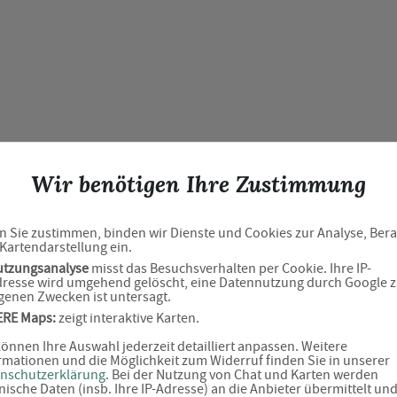
Wir benötigen Ihre Zustimmung
 Sie zustimmen, binden wir Dienste und Cookies zur Analyse, Ber
Kartendarstellung ein.
Neues Captcha Gener
utzungsanalyse
misst das Besuchsverhalten per Cookie. Ihre IP-
resse wird umgehend gelöscht, eine Datennutzung durch Google 
genen Zwecken ist untersagt.
Bitte geben Sie den Captcha Text ein
ERE Maps:
zeigt interaktive Karten.
Captcha*
können Ihre Auswahl jederzeit detailliert anpassen. Weitere
rmationen und die Möglichkeit zum Widerruf finden Sie in unserer
nschutzerklärung
. Bei der Nutzung von Chat und Karten werden
nische Daten (insb. Ihre IP-Adresse) an die Anbieter übermittelt un