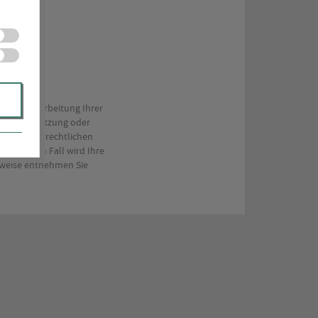
nd zur Bearbeitung Ihrer
e andere Nutzung oder
 aus steuerrechtlichen
 in diesem Fall wird Ihre
inweise entnehmen Sie