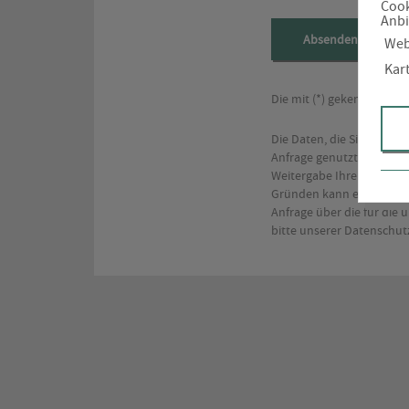
Cook
Anbi
Absenden
Web
Kar
Die mit (*) gekennzeich
Die Daten, die Sie hier 
Anfrage genutzt. Dabei k
Weitergabe Ihrer Daten a
Gründen kann eine Speiche
Anfrage über die für die
bitte unserer Datenschut